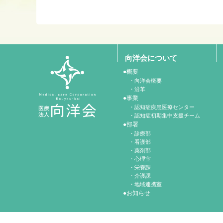
向洋会について
概要
向洋会概要
沿革
事業
認知症疾患医療センター
認知症初期集中支援チーム
部署
診療部
看護部
薬剤部
心理室
栄養課
介護課
地域連携室
お知らせ